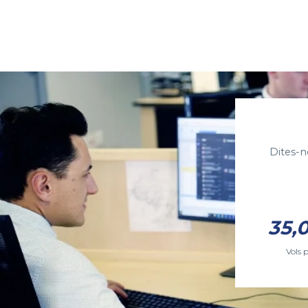
Dites-n
35,
Vols 