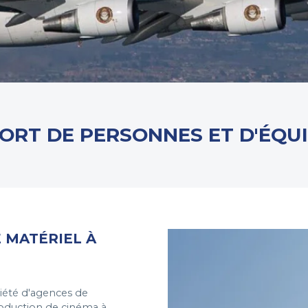
ORT DE PERSONNES ET D'ÉQU
 MATÉRIEL À
riété d'agences de
roduction de cinéma à