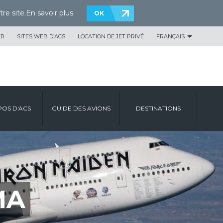
re site.
En savoir plus
.
OK
ER
SITES WEB D’ACS
LOCATION DE JET PRIVÉ
FRANÇAIS
POS D'ACS
GUIDE DES AVIONS
DESTINATIONS
MA