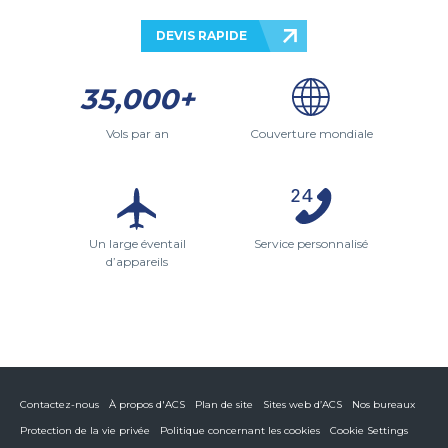
DEVIS RAPIDE
35,000+
Vols par an
Couverture mondiale
Un large éventail
Service personnalisé
d’appareils
Contactez-nous
À propos d'ACS
Plan de site
Sites web d’ACS
Nos bureaux
Protection de la vie privée
Politique concernant les cookies
Cookie Settings