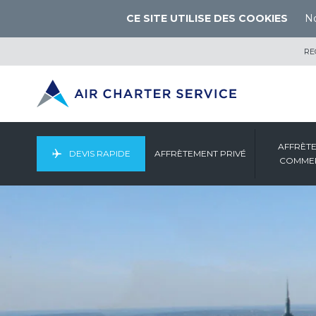
CE SITE UTILISE DES COOKIES
No
RE
AFFRÈT
DEVIS RAPIDE
AFFRÈTEMENT PRIVÉ
COMMER