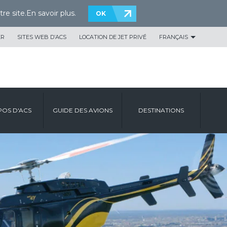
re site.
En savoir plus
.
OK
ER
SITES WEB D’ACS
LOCATION DE JET PRIVÉ
FRANÇAIS
POS D'ACS
GUIDE DES AVIONS
DESTINATIONS