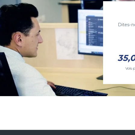
Dites-n
35,
Vols 