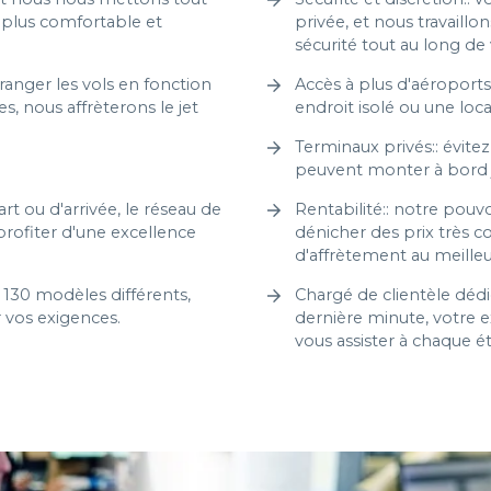
 plus comfortable et
privée, et nous travaill
sécurité tout au long de 
ranger les vols en fonction
Accès à plus d'aéroports:
, nous affrèterons le jet
endroit isolé ou une loca
Terminaux privés:: évitez 
peuvent monter à bord j
t ou d'arrivée, le réseau de
Rentabilité:: notre pouv
ofiter d'une excellence
dénicher des prix très co
d'affrètement au meille
 130 modèles différents,
Chargé de clientèle déd
r vos exigences.
dernière minute, votre e
vous assister à chaque 