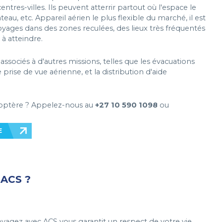
ntres-villes. Ils peuvent atterrir partout où l'espace le
teau, etc. Appareil aérien le plus flexible du marché, il est
voyages dans des zones reculées, des lieux très fréquentés
 à atteindre.
associés à d'autres missions, telles que les évacuations
prise de vue aérienne, et la distribution d'aide
coptère ? Appelez-nous au
+27 10 590 1098
ou
E
ACS ?
 voyagez avec ACS vous garantit un respect de votre vie