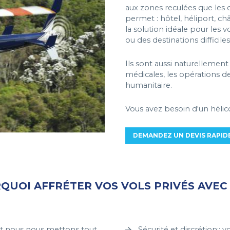
aux zones reculées que les ce
permet : hôtel, héliport, châ
la solution idéale pour les 
ou des destinations difficiles
Ils sont aussi naturellement 
médicales, les opérations de 
humanitaire.
Vous avez besoin d'un héli
DEMANDEZ UN DEVIS RAPID
QUOI AFFRÉTER VOS VOLS PRIVÉS AVEC 
, et nous nous mettons tout
Sécurité et discrétion::