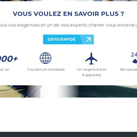
VOUS VOULEZ EN SAVOIR PLUS ?
ous vos exigences et un de nos experts charter vous enverra u
DEVIS RAPIDE
000+
par an
Couverture mondiale
Un large éventail
Service p
d’appareils