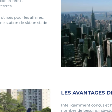
ité et réduit
estres.
ilisés pour les affaires,
e station de ski, un stade
LES AVANTAGES D
Intelligemment conçus et 
nombre de besoins individu