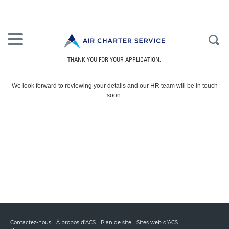
THANK YOU FOR YOUR APPLICATION.
We look forward to reviewing your details and our HR team will be in touch
soon.
Contactez-nous
À propos d'ACS
Plan de site
Sites web d’ACS