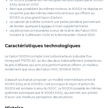
Le 900DX possède les mêmes systèmes avioniques que le 900EX
EASy lancé en 2003.
Bien que possédant les mêmes moteurs, le 900DX ne dispose en
revanche pas des mêmes réservoirs centraux qui offrent au
900EX un plus grand rayon d’action.
Le cabinet de toilette contient une petite penderie permettant
de stocker quelques bagages à main supplémentaires.
Les jets privés comparables à ceux de la série des Falcon 900
incluent le Gulfstream G450 et le Bombardier Global 5500.
Caractéristiques technologiques
Le Falcon 900DX compte trois turboréacteurs à double flux
Honeywell TFE731-60, au lieu des deux habituellement présents sur
les jets d’affaires, qui sont plus performants et offrent un meilleur
rendement que ceux des Falcon 900, 900B et 900C.
Dassault souhaitait proposer un modèle intermédiaire entre le
900EX EASy et le 2000EX, c’est pourquoi le rayon d’action du
900DX est similaire à celui du 900C. Le 900DX possède les mêmes
systèmes avioniques que le 900EX EASy, qui permet aux pilotes
d’avoir une meilleure perception des situations.
Histoire