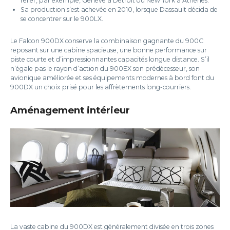
relier, par exemple, Genève à Détroit ou New York à Athènes.
Sa production s’est achevée en 2010, lorsque Dassault décida de
se concentrer sur le 900LX.
Le Falcon 900DX conserve la combinaison gagnante du 900C
reposant sur une cabine spacieuse, une bonne performance sur
piste courte et d’impressionnantes capacités longue distance. S’il
n’égale pas le rayon d’action du 900EX son prédécesseur, son
avionique améliorée et ses équipements modernes à bord font du
900DX un choix prisé pour les affrètements long-courriers.
Aménagement intérieur
La vaste cabine du 900DX est généralement divisée en trois zones