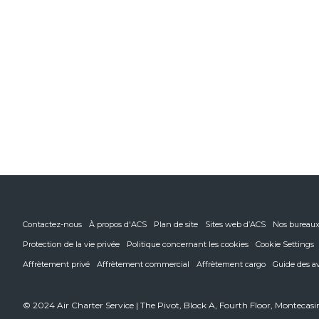
Contactez-nous
À propos d'ACS
Plan de site
Sites web d’ACS
Nos bureau
Protection de la vie privée
Politique concernant les cookies
Cookie Settings
Affrètement privé
Affrètement commercial
Affrètement cargo
Guide des a
© 2024 Air Charter Service | The Pivot, Block A, Fourth Floor, Monteca