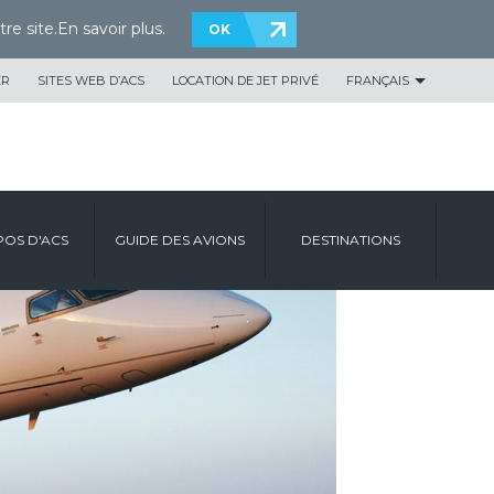
re site.
En savoir plus
.
OK
ER
SITES WEB D’ACS
LOCATION DE JET PRIVÉ
FRANÇAIS
POS D'ACS
GUIDE DES AVIONS
DESTINATIONS