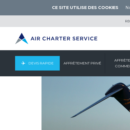
CE SITE UTILISE DES COOKIES
No
RE
AFFRÈT
DEVIS RAPIDE
AFFRÈTEMENT PRIVÉ
COMMER