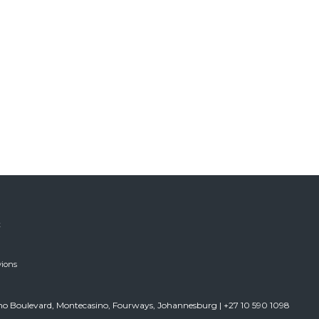
x
vions
sino Boulevard, Montecasino, Fourways, Johannesburg | +27 10 590 1098