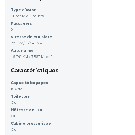
Type d’avion
Super Mid Size Jets
Passagers
9
Vitesse de croisière
871 KM/H / 541 MPH
Autonomie
" 5,741 KM / 3,567 Miles "
Caractéristiques
Capacité bagages
106 ft3
Toilettes
Oui
Hôtesse de l’air
Oui
Cabine pressurisée
Oui