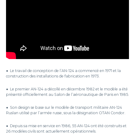
● Le travail de conception de l’AN-124 a commencé en 1971 et la
construction des installations de fabrication en 1973.
● Le premier AN-124 a décollé en décembre 1982 et le modèle a été
présenté officiellement au Salon de l’aéronautique de Paris en 1985.
● Son design se base sur le modèle de transport militaire AN-124
Ruslan utilisé par l’armée russe, sous la désignation OTAN Condor.
● Depuis sa mise en service en 1986, 55 AN-124 ont été construits et
26 modèles civils sont actuellement opérationnels.