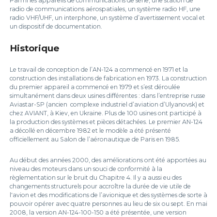
Parmi les appareils de communications de série, une station de
radio de communications aérospatiales, un système radio HF, une
radio VHF/UHF, un interphone, un système d’avertissement vocal et
un dispositif de documentation.
Historique
Le travail de conception de l’AN-124 a commencé en 1971 et la
construction des installations de fabrication en 1973. La construction
du premier appareil a commencé en 1979 et s’est déroulée
simultanément dans deux usines différentes : dans l’entreprise russe
Aviastar-SP (ancien complexe industriel d’aviation d’Ulyanovsk) et
chez AVIANT, à Kiev, en Ukraine. Plus de 100 usines ont participé à
la production des systèmes et pièces détachées. Le premier AN-124
a décollé en décembre 1982 et le modèle a été présenté
officiellement au Salon de l’aéronautique de Paris en 1985.
Au début des années 2000, des améliorations ont été apportées au
niveau des moteurs dans un souci de conformité à la
règlementation sur le bruit du Chapitre 4. Il y a aussi eu des
changements structurels pour accroître la durée de vie utile de
l'avion et des modifications de l’avionique et des systèmes de sorte à
pouvoir opérer avec quatre personnes au lieu de six ou sept. En mai
2008, la version AN-124-100-150 a été présentée, une version