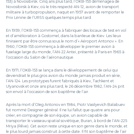
153) à Novosibirsk. Cinq ans plus tard, l’OKB-153 déménagea de
Novosibirsk à Kiev, où le très respecté AN-12, avion de transport
militaire à turbopropulsion, naquit en 1957 avant de remporter le
Prix Lénine de l’URSS quelques temps plus tard.
En 1959, l’OKB-153 commença à fabriquer des locaux de test en vol
et d’amélioration à Gostomel, dans la banlieue de Kiev. Les lieux
finiraient par être connus sous le nom d’« Aéroport Antonov ». En
1960, l’OKB-153 commença à développer le premier avion à
fuselage large du monde, l’AN-22 Antei, présenté à Paris en 1965 à
l’occasion du Salon de l’aéronautique.
En 1971, l’OKB-153 se lança dans le développement de celui qui
deviendrait le plus gros avion du monde jamais produit en série,
l’AN-124. Les prototypes furent fabriqués à Kiev, Tachkent et
Ulyanovsk et onze ans plus tard, le 26 décembre 1982, l’AN-24 prit
son envol à l’occasion de son baptême de l’air.
Après la mort d’Oleg Antonov en 1984, Piotr Vasilyevich Balabuev
fut nommé Designer général. Il ne lui fallut que quatre ans pour
créer, en compagnie de son équipe, un avion capable de
transporter le vaisseau spatial soviétique, Buran, à bord de l’AN-225
Mriya (Rêve). Cet avion reste unique en son genre dans le monde, et
le plus lourd jamais construit à cette date. Il fit son baptême de l’air