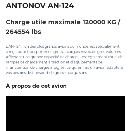
ANTONOV AN-124
Charge utile maximale 120000 KG /
264554 lbs
L’AN-124, l’un des plus grands avions du monde, est spécialement
conçu pour transporter de grosses cargaisons ou de gros volumes.
Affichant une grande capacité de charge, il est également muni de
rampes de chargement à traction et d’équipements de
manutention de charges intégrés ; ce qui en fait un avion adapté à
vos besoins de transport de grosses cargaisons.
À propos de cet avion