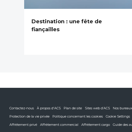
Destination : une fête de
fiançailles
Contactez-nous
À propos d'ACS
Plan de site
Sites web d’ACS
Nos bureau
Protection de la vie privée
Politique concernant les cookies
Cookie Settings
Affrètement privé
Affrètement commercial
Affrètement cargo
Guide des a